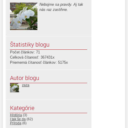
Nebojme sa pravdy. Aj tak
nás raz zastihne.
Štatistiky blogu
Počet článkov: 71
Celková čítanosť: 367431x
Priemerná čítanosť článkov: 5175x
Autor blogu
zaza
Kategórie
História
(3)
I tak še da
(62)
Príroda
(6)