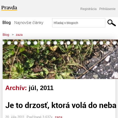
Registrácia
Prihlásenie
Blog
Najnovšie články
Najčítanejšie články
Blog
>
zaza
Najkomentovanejšie články
Zoznam blogov
Komerčné blogy
Archív:
júl, 2011
Je to drzosť, ktorá volá do neba
20. júla 2011, Prečítané 3 637x,
zaza