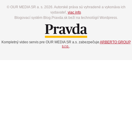
© OUR MEDIA SR a. s. 2026. Autorské práva sú vyhradené a vykonáva ich
vydavateľ,
viac info
.
Blogovací systém Blog.Pravda.sk beží na technológií Wordpress.
Kompletný video servis pre OUR MEDIA SR a.s. zabezpečuje
ARBERTO GROUP
s.r.o.
.