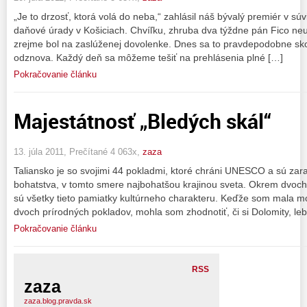
„Je to drzosť, ktorá volá do neba,“ zahlásil náš bývalý premiér v sú
daňové úrady v Košiciach. Chvíľku, zhruba dva týždne pán Fico ne
zrejme bol na zaslúženej dovolenke. Dnes sa to pravdepodobne skon
odznova. Každý deň sa môžeme tešiť na prehlásenia plné […]
Pokračovanie článku
Majestátnosť „Bledých skál“
13. júla 2011, Prečítané 4 063x,
zaza
Taliansko je so svojimi 44 pokladmi, ktoré chráni UNESCO a sú z
bohatstva, v tomto smere najbohatšou krajinou sveta. Okrem dvoch 
sú všetky tieto pamiatky kultúrneho charakteru. Keďže som mala mo
dvoch prírodných pokladov, mohla som zhodnotiť, či si Dolomity, leb
Pokračovanie článku
RSS
zaza
zaza.blog.pravda.sk