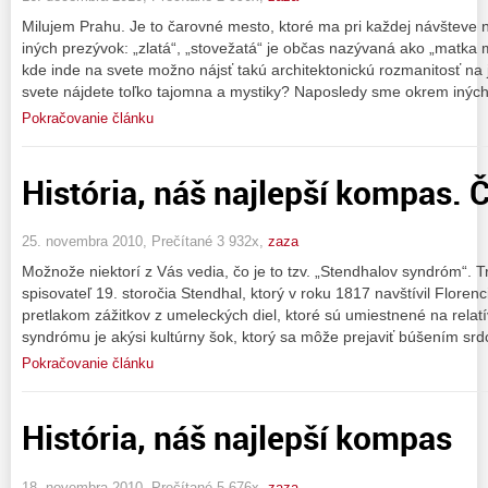
Milujem Prahu. Je to čarovné mesto, ktoré ma pri každej návšteve
iných prezývok: „zlatá“, „stovežatá“ je občas nazývaná ako „matka m
kde inde na svete možno nájsť takú architektonickú rozmanitosť n
svete nájdete toľko tajomna a mystiky? Naposledy sme okrem inýc
Pokračovanie článku
História, náš najlepší kompas. Č
25. novembra 2010, Prečítané 3 932x,
zaza
Možnože niektorí z Vás vedia, čo je to tzv. „Stendhalov syndróm“. 
spisovateľ 19. storočia Stendhal, ktorý v roku 1817 navštívil Floren
pretlakom zážitkov z umeleckých diel, ktoré sú umiestnené na rela
syndrómu je akýsi kultúrny šok, ktorý sa môže prejaviť búšením srd
Pokračovanie článku
História, náš najlepší kompas
18. novembra 2010, Prečítané 5 676x,
zaza