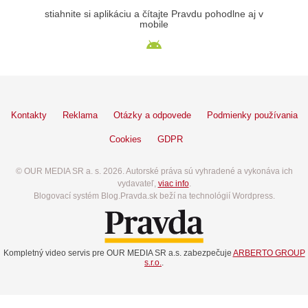
stiahnite si aplikáciu a čítajte Pravdu pohodlne aj v
mobile
Kontakty
Reklama
Otázky a odpovede
Podmienky používania
Cookies
GDPR
© OUR MEDIA SR a. s. 2026. Autorské práva sú vyhradené a vykonáva ich
vydavateľ,
viac info
.
Blogovací systém Blog.Pravda.sk beží na technológií Wordpress.
Kompletný video servis pre OUR MEDIA SR a.s. zabezpečuje
ARBERTO GROUP
s.r.o.
.