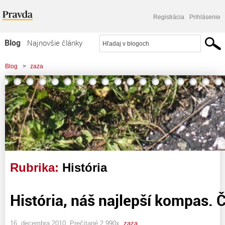
Registrácia
Prihlásenie
Blog
Najnovšie články
Najčítanejšie články
Blog
>
zaza
Najkomentovanejšie články
Zoznam blogov
Komerčné blogy
Rubrika:
História
História, náš najlepší kompas. Ča
16. decembra 2010, Prečítané 2 990x,
zaza