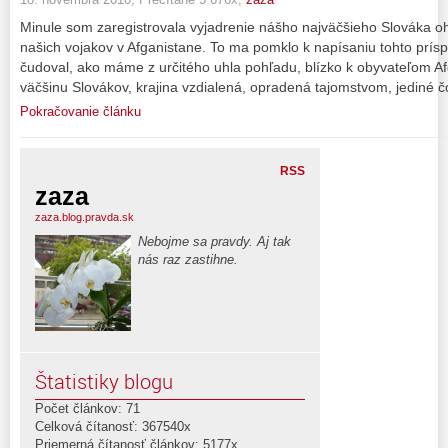
Minule som zaregistrovala vyjadrenie nášho najväčšieho Slováka 
našich vojakov v Afganistane. To ma pomklo k napísaniu tohto prísp
čudoval, ako máme z určitého uhla pohľadu, blízko k obyvateľom Af
väčšinu Slovákov, krajina vzdialená, opradená tajomstvom, jediné 
Pokračovanie článku
RSS
zaza
zaza.blog.pravda.sk
Nebojme sa pravdy. Aj tak
nás raz zastihne.
Štatistiky blogu
Počet článkov: 71
Celková čítanosť: 367540x
Priemerná čítanosť článkov: 5177x