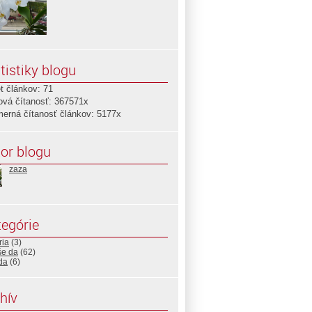
tistiky blogu
t článkov: 71
ová čítanosť: 367571x
merná čítanosť článkov: 5177x
or blogu
zaza
egórie
ria
(3)
 še da
(62)
da
(6)
hív