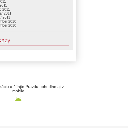
2011
 2011
c 2011
ár 2011
ár 2011
mber 2010
mber 2010
kazy
likáciu a čítajte Pravdu pohodlne aj v
mobile