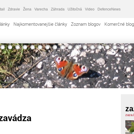
tail
Zdravie
Žena
Varecha
Záhrada
Užitočná
Video
DefenceNews
lánky
Najkomentovanejšie články
Zoznam blogov
Komerčné blog
za
 zavádza
zaza.