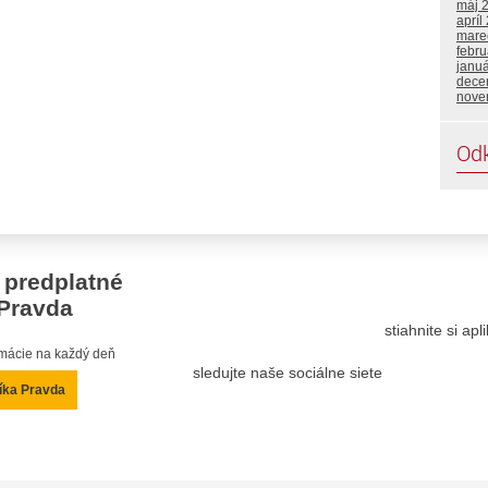
máj 
apríl
mare
febru
janu
dece
nove
Od
 predplatné
Pravda
stiahnite si ap
ormácie na každý deň
sledujte naše sociálne siete
íka Pravda