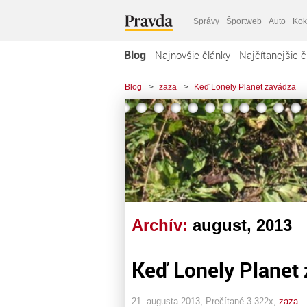
Správy
Športweb
Auto
Kok
Blog
Najnovšie články
Najčítanejšie č
Blog
>
zaza
>
Keď Lonely Planet zavádza
Archív:
august, 2013
Keď Lonely Planet
21. augusta 2013, Prečítané 3 322x,
zaza