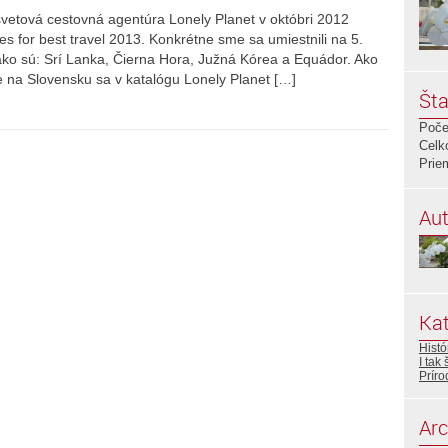
 svetová cestovná agentúra Lonely Planet v októbri 2012
s for best travel 2013. Konkrétne sme sa umiestnili na 5.
ako sú: Srí Lanka, Čierna Hora, Južná Kórea a Equádor. Ako
ie na Slovensku sa v katalógu Lonely Planet […]
Šta
Poče
Celk
Prie
Aut
Kat
Histó
I tak
Príro
Arc