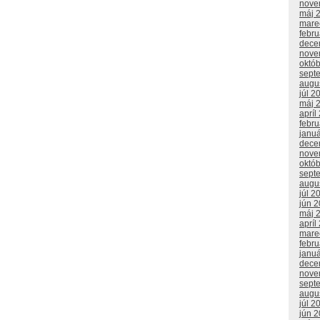
nove
máj 
mare
febr
dece
nove
októ
sept
augu
júl 2
máj 
apríl
febr
janu
dece
nove
októ
sept
augu
júl 2
jún 
máj 
apríl
mare
febr
janu
dece
nove
sept
augu
júl 2
jún 